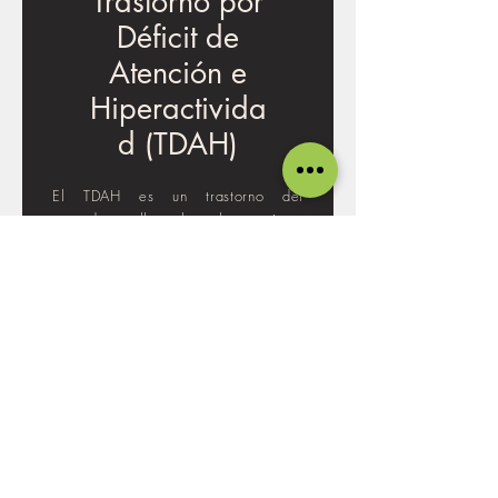
Trastorno por
Déficit de
Atención e
Hiperactivida
d (TDAH)
El TDAH es un trastorno del
neurodesarrollo, el cual, constituye
un grupo de afecciones que se
manifiestan en la infancia, antes o
durante la escuela primaria, y
produce un serie de dificultades en
el funcionamiento personal,
académico y/o social (APA, 2014).
Se caracteriza por presentar
dificultades en el funcionamiento
ejecutivo y atencional .
LEER MÁS