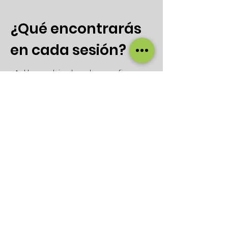
¿Qué encontrarás
en cada sesión?
✔️ Un ambiente de confianza y
respeto mutuo.
✔️ Dinámicas participativas para
abrir la conversación.
✔️ Espacios para compartir
experiencias y aprender en grupo.
✔️ Orientaciones prácticas sobre
temas relacionados con la crianza,
la educación y el bienestar familiar.
✔️ La certeza de que no estás
solo/a en este camino.