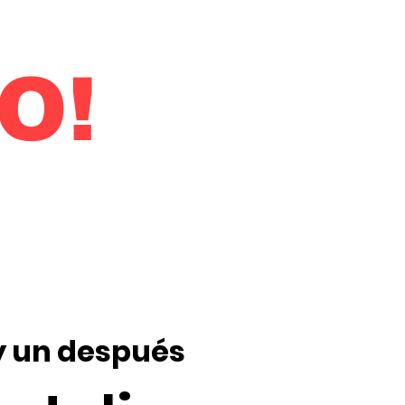
O!
y un después