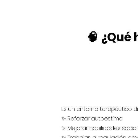
🧠 ¿Qué
Es un entorno terapéutico d
✨ Reforzar autoestima
✨ Mejorar habilidades socia
✨ Trabajar la regulación em